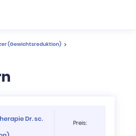
lzer (Gewichtsreduktion)
rn
herapie Dr. sc.
Preis:
on)