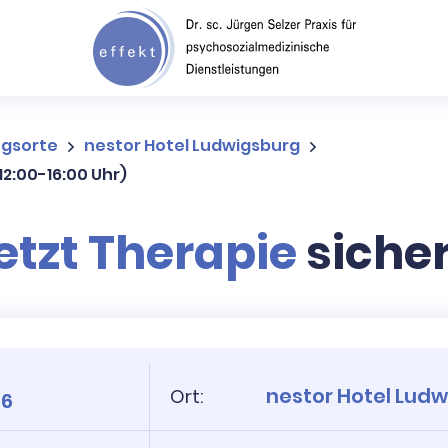
ngsorte
nestor Hotel Ludwigsburg
2:00-16:00 Uhr)
etzt Therapie
siche
nestor Hotel Lud
Ort:
26