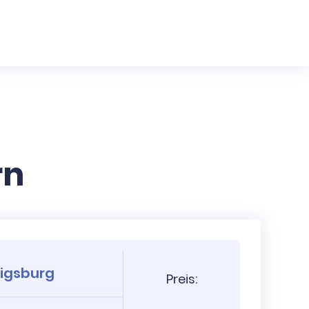
rn
wigsburg
Preis: