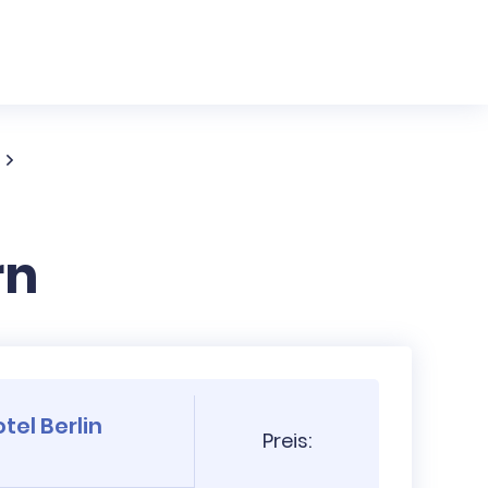
rn
tel Berlin
Preis: